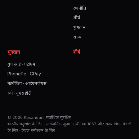
रणनीति
शीर्ष
भुगतान
राज्य
भुगतान
शीर्ष
यूपीआई · पेटीएम
PhonePe · GPay
नेटबैंकिंग · आईएमपीएस
रुपे · यूएसडीटी
© 2026 Kbsandart. सर्वाधिक सुरक्षित
भारतीय चतुर्थांश के लिए · सार्वजनिक जुआ अधिनियम 1867 और राज्य विधानमंडलों
के लिए · केवल मनोरंजन के लिए