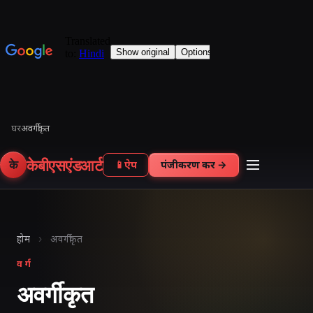
घर
अवर्गीकृत
केबीएसएंडआर्ट
के
📱
ऐप
पंजीकरण करें →
होम
›
अवर्गीकृत
वर्ग
अवर्गीकृत