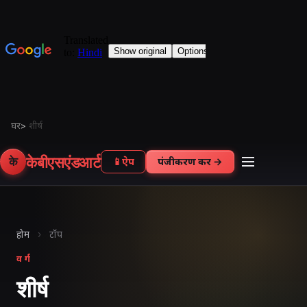
घर
>
शीर्ष
केबीएसएंडआर्ट
के
📱
ऐप
पंजीकरण करें →
होम
›
टॉप
वर्ग
शीर्ष