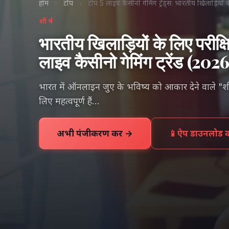
होम
›
टॉप
›
टॉप 5 लाइव कैसीनो गेमिंग ट्रेंड्स: भारतीय खिलाड़ियों
शीर्ष
भारतीय खिलाड़ियों के लिए परीक्ष
लाइव कैसीनो गेमिंग ट्रेंड (2026
भारत में ऑनलाइन जुए के भविष्य को आकार देने वाले "शीर्
लिए महत्वपूर्ण हैं...
अभी पंजीकरण करें →
📱
ऐप डाउनलोड कर