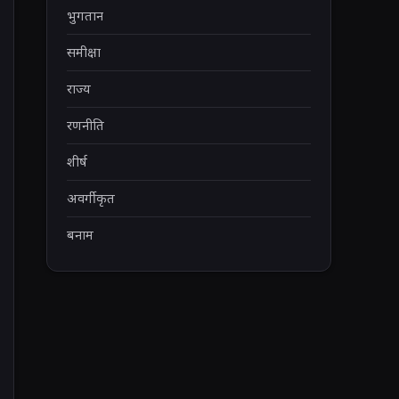
भुगतान
समीक्षा
राज्य
रणनीति
शीर्ष
अवर्गीकृत
बनाम