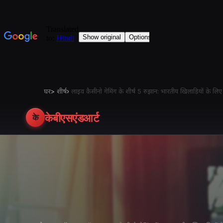
घर
>
शीर्ष
›
लाइव कैसीनो गेमिंग के शीर्ष 5 रुझान: भारतीय खिलाड़ियों के लि
केबीएसएंडआर्ट
के