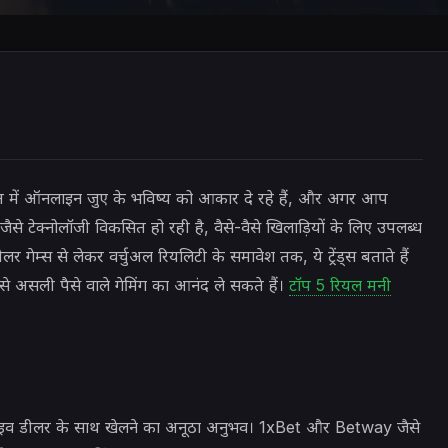
ारत में ऑनलाइन जुए के भविष्य को आकार दे रहे हैं, और अगर आप
े-जैसे टेक्नोलॉजी विकसित हो रही है, वैसे-वैसे खिलाड़ियों के लिए उपलब्ध
लर गेम्स से लेकर वर्चुअल रियलिटी के समावेश तक, ये ट्रेंड्स बताते हैं
से असली पैसे वाले गेमिंग का आनंद ले सकते हैं।
टॉप 5 रियल मनी
 है लाइव डीलर के साथ खेलने का अनूठा अनुभव। 1xBet और Betway जैसे