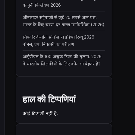
कानूनी विश्लेषण 2026
ऑनलाइन सट्टेबाजी से जुड़े 20 सबसे आम प्रश्न:
भारत के लिए चरण-दर-चरण मार्गदर्शिका (2026)
सिक्योर कैसीनो प्रोमोशन्स इंडिया रिव्यू 2026:
बोनस, ऐप, निकासी का परीक्षण
आईपीएल के 100 अचूक टिप्स की तुलना: 2026
में भारतीय खिलाड़ियों के लिए कौन सा बेहतर है?
हाल की टिप्पणियां
कोई टिप्पणी नहीं है.