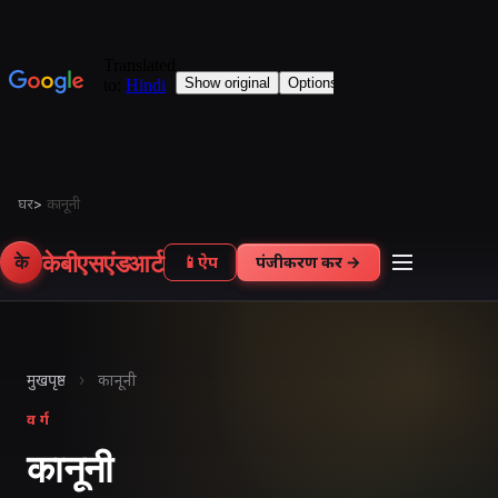
घर
>
कानूनी
केबीएसएंडआर्ट
के
📱
ऐप
पंजीकरण करें →
मुखपृष्ठ
›
कानूनी
वर्ग
कानूनी