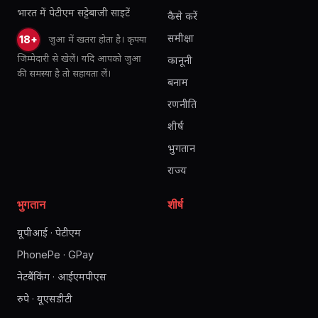
भारत में पेटीएम सट्टेबाजी साइटें
कैसे करें
समीक्षा
जुआ में खतरा होता है। कृपया
18+
जिम्मेदारी से खेलें। यदि आपको जुआ
कानूनी
की समस्या है तो सहायता लें।
बनाम
रणनीति
शीर्ष
भुगतान
राज्य
भुगतान
शीर्ष
यूपीआई · पेटीएम
PhonePe · GPay
नेटबैंकिंग · आईएमपीएस
रुपे · यूएसडीटी