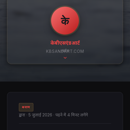
के
केबीएसएंडआर्ट
स्क्रॉल
KBSANDART.COM
बनाम
द्वारा
·
5 जुलाई 2026
· पढ़ने में 4 मिनट लगेंगे