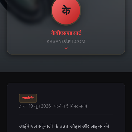
के
केबीएसएंडआर्ट
स्क्रॉल
KBSANDART.COM
रणनीति
द्वारा
·
19 जून 2026
· पढ़ने में 5 मिनट लगेंगे
आईपीएल सट्टेबाजी के उन्नत ऑड्स और लाइन्स की