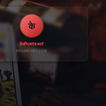
के
केबीएसएंडआर्ट
KBSANDART.COM