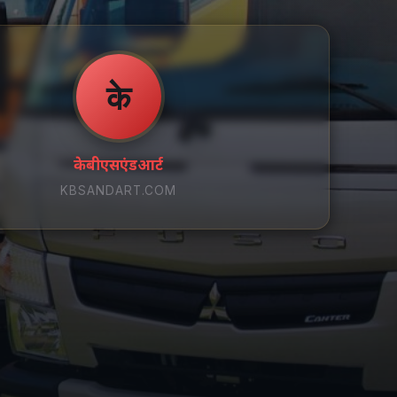
के
केबीएसएंडआर्ट
KBSANDART.COM