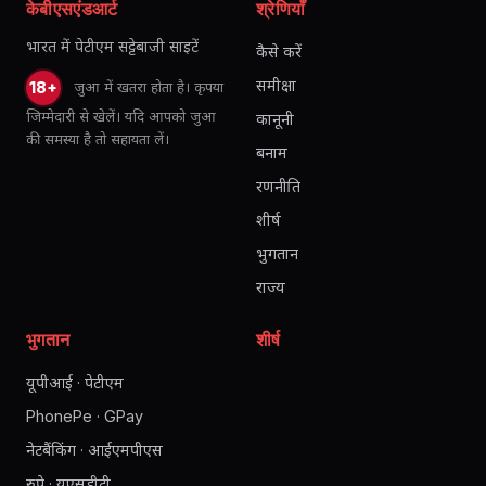
केबीएसएंडआर्ट
श्रेणियाँ
भारत में पेटीएम सट्टेबाजी साइटें
कैसे करें
समीक्षा
जुआ में खतरा होता है। कृपया
18+
जिम्मेदारी से खेलें। यदि आपको जुआ
कानूनी
की समस्या है तो सहायता लें।
बनाम
रणनीति
शीर्ष
भुगतान
राज्य
भुगतान
शीर्ष
यूपीआई · पेटीएम
PhonePe · GPay
नेटबैंकिंग · आईएमपीएस
रुपे · यूएसडीटी