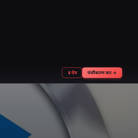
📱
ऐप
पंजीकरण करें →