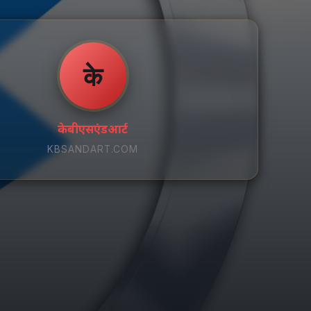
के
केबीएसएंडआर्ट
KBSANDART.COM