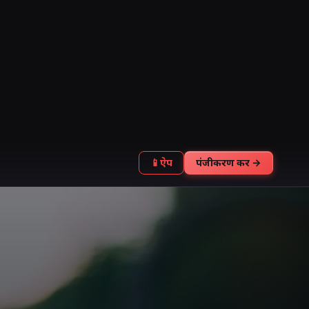
📱
ऐप
पंजीकरण करें →