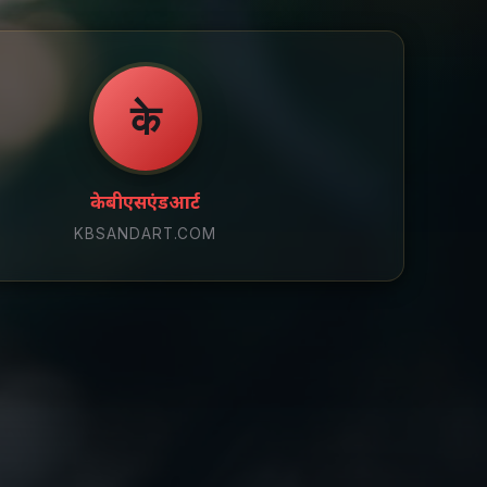
के
केबीएसएंडआर्ट
KBSANDART.COM