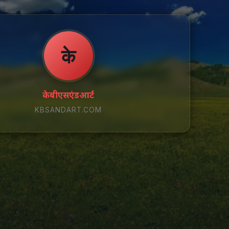
के
केबीएसएंडआर्ट
KBSANDART.COM