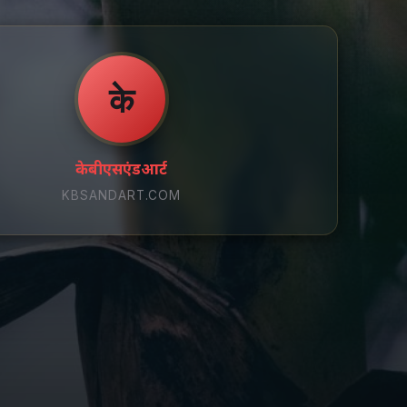
के
केबीएसएंडआर्ट
KBSANDART.COM