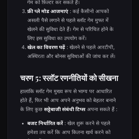
गेम को फ़िल्टर कर सकते हैं।
फ्री प्ले मोड आजमाएं
: कई कैसीनो आपको
असली पैसे लगाने से पहले स्लॉट गेम मुफ्त में
खेलने की सुविधा देते हैं। गेम से परिचित होने के
लिए इस सुविधा का उपयोग करें।
खेल का विवरण पढ़ें
: खेलने से पहले आरटीपी,
अस्थिरता और बोनस सुविधाओं की जांच कर लें।
चरण 5: स्लॉट रणनीतियों को सीखना
हालांकि स्लॉट गेम मुख्य रूप से भाग्य पर आधारित
होते हैं, फिर भी आप अपने अनुभव को बेहतर बनाने
के लिए कुछ
सट्टेबाजी संबंधी टिप्स
अपना सकते हैं :
बजट निर्धारित करें
: खेल शुरू करने से पहले
हमेशा तय करें कि आप कितना खर्च करने को