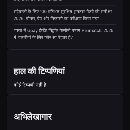
सट्टेबाजी के लिए 100 प्रतिशत सुरक्षित भुगतान गेटवे की समीक्षा
2026: बोनस, ऐप और निकासी का परीक्षण किया गया
भारत में Gpay इंस्टेंट विड्रॉल कैसीनो बनाम Parimatch: 2026
में भारतीयों के लिए कौन सा बेहतर है?
हाल की टिप्पणियां
कोई टिप्पणी नहीं है.
अभिलेखागार