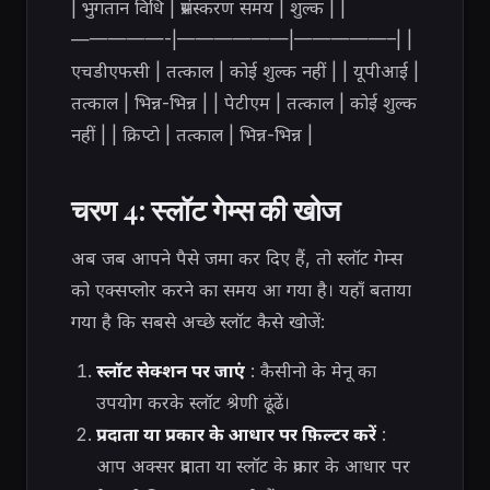
| भुगतान विधि | प्रसंस्करण समय | शुल्क | |
—————-|——————|—————–| |
एचडीएफसी | तत्काल | कोई शुल्क नहीं | | यूपीआई |
तत्काल | भिन्न-भिन्न | | पेटीएम | तत्काल | कोई शुल्क
नहीं | | क्रिप्टो | तत्काल | भिन्न-भिन्न |
चरण 4: स्लॉट गेम्स की खोज
अब जब आपने पैसे जमा कर दिए हैं, तो स्लॉट गेम्स
को एक्सप्लोर करने का समय आ गया है। यहाँ बताया
गया है कि सबसे अच्छे स्लॉट कैसे खोजें:
स्लॉट सेक्शन पर जाएं
: कैसीनो के मेनू का
उपयोग करके स्लॉट श्रेणी ढूंढें।
प्रदाता या प्रकार के आधार पर फ़िल्टर करें
:
आप अक्सर प्रदाता या स्लॉट के प्रकार के आधार पर