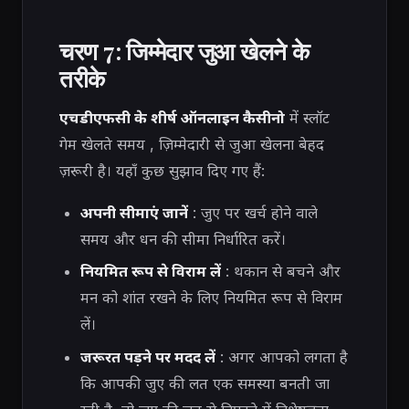
चरण 7: जिम्मेदार जुआ खेलने के
तरीके
एचडीएफसी के शीर्ष ऑनलाइन कैसीनो
में स्लॉट
गेम खेलते समय
, ज़िम्मेदारी से जुआ खेलना बेहद
ज़रूरी है। यहाँ कुछ सुझाव दिए गए हैं:
अपनी सीमाएं जानें
: जुए पर खर्च होने वाले
समय और धन की सीमा निर्धारित करें।
नियमित रूप से विराम लें
: थकान से बचने और
मन को शांत रखने के लिए नियमित रूप से विराम
लें।
जरूरत पड़ने पर मदद लें
: अगर आपको लगता है
कि आपकी जुए की लत एक समस्या बनती जा