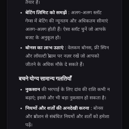
तैयार हैं।
बेटिंग लिमिट को समझें
: अलग-अलग स्लॉट
गेम्स में बेटिंग की न्यूनतम और अधिकतम सीमाएं
अलग-अलग होती हैं। ऐसा स्लॉट चुनें जो आपके
बजट के अनुकूल हो।
बोनस का लाभ उठाएं
: वेलकम बोनस, फ्री स्पिन
और लॉयल्टी प्रोग्राम पर नज़र रखें जो आपको
जीतने के अधिक मौके दे सकते हैं।
बचने योग्य सामान्य गलतियाँ
नुकसान
की भरपाई के लिए दांव की राशि कभी न
बढ़ाएं; इससे और भी बड़ा नुकसान हो सकता है।
नियमों और शर्तों की अनदेखी करना
: बोनस
और प्रमोशन से संबंधित नियमों और शर्तों को हमेशा
पढ़ें।