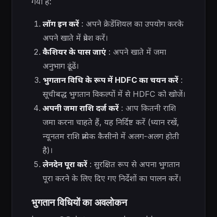
गया है:
लॉग इन करें
: अपने क्रेडेंशियल का उपयोग करके
अपने खाते में प्रवेश करें।
कैशियर के पास जाएं
: अपने खाते में जमा
अनुभाग ढूंढें।
भुगतान विधि के रूप में HDFC का चयन करें
:
सूचीबद्ध भुगतान विकल्पों में से HDFC को खोजें।
अपनी जमा राशि दर्ज करें
: आप कितनी राशि
जमा करना चाहते हैं, यह निर्दिष्ट करें (ध्यान रखें,
न्यूनतम राशि प्रत्येक कैसीनो में अलग-अलग होती
है)।
लेनदेन पूरा करें
: सुरक्षित रूप से अपना भुगतान
पूरा करने के लिए दिए गए निर्देशों का पालन करें।
भुगतान विधियों का अवलोकन