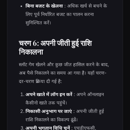
बिना बजट के खेलना
: अधिक खर्च से बचने के
लिए पूर्व निर्धारित बजट का पालन करना
सुनिश्चित करें।
चरण 6: अपनी जीती हुई राशि
निकालना
स्लॉट गेम खेलने और कुछ जीत हासिल करने के बाद,
अब पैसे निकालने का समय आ गया है। यहाँ चरण-
दर-चरण प्रक्रिया दी गई है:
अपने खाते में लॉग इन करें
: अपने ऑनलाइन
कैसीनो खाते तक पहुंचें।
निकासी अनुभाग पर जाएं
: अपनी जीती हुई
राशि निकालने का विकल्प ढूंढें।
अपनी भुगतान विधि चुनें
: एचडीएफसी,