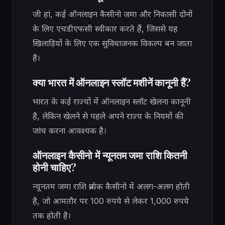
जी हां, कई ऑनलाइन कैसीनो जमा और निकासी दोनों
के लिए एचडीएफसी स्वीकार करते हैं, जिससे यह
खिलाड़ियों के लिए एक सुविधाजनक विकल्प बन जाता
है।
क्या भारत में ऑनलाइन स्लॉट मशीनें कानूनी हैं?
भारत के कई राज्यों में ऑनलाइन स्लॉट खेलना कानूनी
है, लेकिन खेलने से पहले अपने राज्य के नियमों की
जांच करना आवश्यक है।
ऑनलाइन कैसीनो में न्यूनतम जमा राशि कितनी
होनी चाहिए?
न्यूनतम जमा राशि प्रत्येक कैसीनो में अलग-अलग होती
है, जो आमतौर पर 100 रुपये से लेकर 1,000 रुपये
तक होती है।