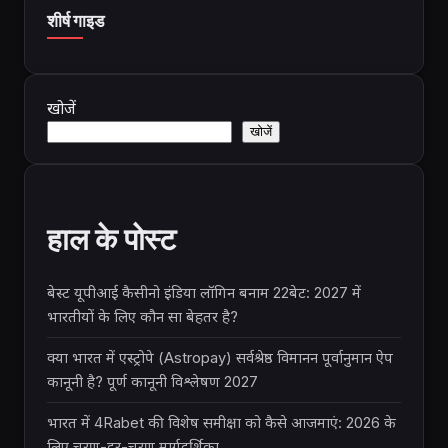
शीर्ष गाइड
खोजें
खोजें
हाल के पोस्ट
बेस्ट यूपीआई कैसीनो इंडिया लॉगिन बनाम 22बेट: 2027 में
भारतीयों के लिए कौन सा बेहतर है?
क्या भारत में एस्ट्रोपे (Astropay) सर्वश्रेष्ठ विमानन पूर्वानुमान ऐप
कानूनी है? पूर्ण कानूनी विश्लेषण 2027
भारत में 4Rabet की विशेष समीक्षा को कैसे आजमाएं: 2026 के
लिए चरण-दर-चरण मार्गदर्शिका