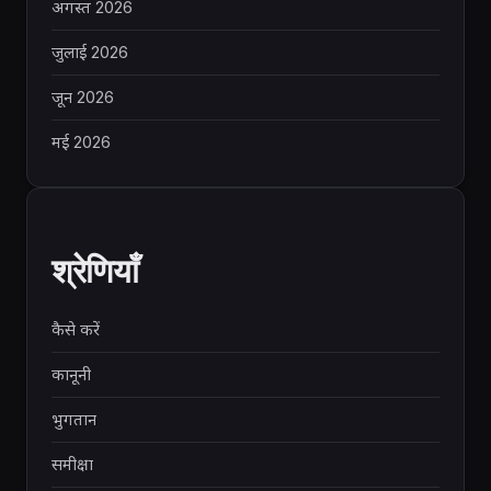
अगस्त 2026
जुलाई 2026
जून 2026
मई 2026
श्रेणियाँ
कैसे करें
कानूनी
भुगतान
समीक्षा