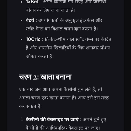
1xBet
: अपने व्यापक गेम संग्रह और प्रतिस्पर्धी
बोनस के लिए जाना जाता है।
बेटवे
: उपयोगकर्ता के अनुकूल इंटरफेस और
स्लॉट गेम्स का विशाल चयन प्रदान करता है।
10Cric
: क्रिकेट-थीम वाले स्लॉट गेम्स पर केंद्रित
है और भारतीय खिलाड़ियों के लिए शानदार प्रमोशन
ऑफर करता है।
चरण 2: खाता बनाना
एक बार जब आप अपना कैसीनो चुन लेते हैं, तो
अगला चरण एक खाता बनाना है। आप इसे इस तरह
कर सकते हैं:
कैसीनो की वेबसाइट पर जाएं
: अपने चुने हुए
कैसीनो की आधिकारिक वेबसाइट पर जाएं।