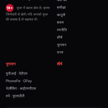
समीक्षा
जुआ में खतरा होता है। कृपया
18+
जिम्मेदारी से खेलें। यदि आपको जुआ
कानूनी
की समस्या है तो सहायता लें।
बनाम
रणनीति
शीर्ष
भुगतान
राज्य
भुगतान
शीर्ष
यूपीआई · पेटीएम
PhonePe · GPay
नेटबैंकिंग · आईएमपीएस
रुपे · यूएसडीटी