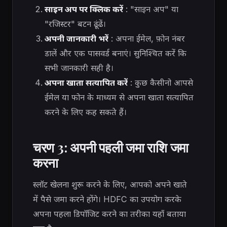
साइन अप पर क्लिक करें
: "साइन अप" या
"रजिस्टर" बटन ढूंढें।
अपनी जानकारी भरें
: अपना ईमेल, फ़ोन नंबर
डालें और एक पासवर्ड बनाएं। सुनिश्चित करें कि
सभी जानकारी सही है।
अपना खाता सत्यापित करें
: कुछ कैसीनो आपसे
ईमेल या फोन के माध्यम से अपना खाता सत्यापित
करने के लिए कह सकते हैं।
चरण 3: अपनी पहली जमा राशि जमा
करना
स्लॉट खेलना शुरू करने के लिए, आपको अपने खाते
में पैसे जमा करने होंगे। HDFC का उपयोग करके
अपना पहला डिपॉजिट करने का तरीका यहाँ बताया