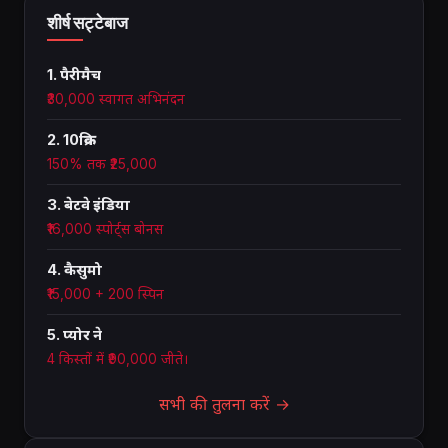
शीर्ष सट्टेबाज
1. पैरीमैच
₹30,000 स्वागत अभिनंदन
2. 10क्रिक
150% तक ₹25,000
3. बेटवे इंडिया
₹16,000 स्पोर्ट्स बोनस
4. कैसुमो
₹15,000 + 200 स्पिन
5. प्योर ने
4 किस्तों में ₹90,000 जीते।
सभी की तुलना करें →