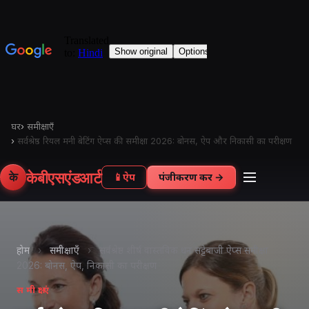
घर
›
समीक्षाएँ
›
सर्वश्रेष्ठ रियल मनी बेटिंग ऐप्स की समीक्षा 2026: बोनस, ऐप और निकासी का परीक्षण
केबीएसएंडआर्ट
के
📱
ऐप
पंजीकरण करें →
होम
›
समीक्षाएँ
›
सर्वश्रेष्ठ शीर्ष वास्तविक धन सट्टेबाजी ऐप्स समीक्षा
2026: बोनस, ऐप, निकासी का परीक्षण
समीक्षाएं