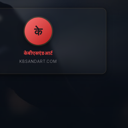
के
केबीएसएंडआर्ट
KBSANDART.COM