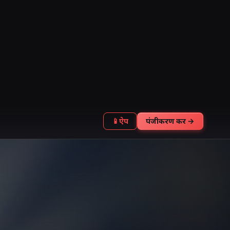
📱
ऐप
पंजीकरण करें →