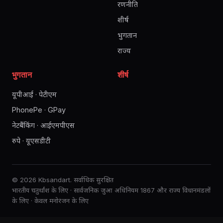
रणनीति
शीर्ष
भुगतान
राज्य
भुगतान
शीर्ष
यूपीआई · पेटीएम
PhonePe · GPay
नेटबैंकिंग · आईएमपीएस
रुपे · यूएसडीटी
© 2026 Kbsandart. सर्वाधिक सुरक्षित
भारतीय चतुर्थांश के लिए · सार्वजनिक जुआ अधिनियम 1867 और राज्य विधानमंडलों
के लिए · केवल मनोरंजन के लिए