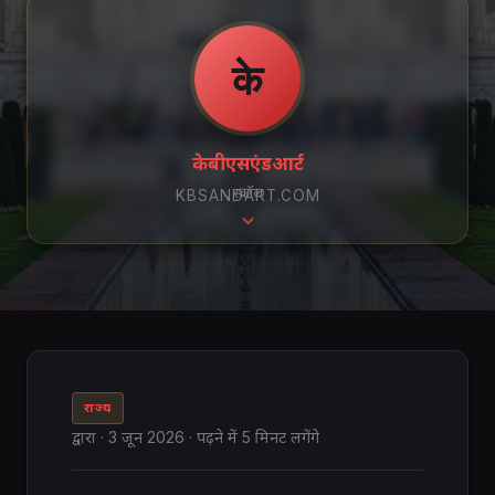
के
केबीएसएंडआर्ट
स्क्रॉल
KBSANDART.COM
राज्य
द्वारा
·
3 जून 2026
· पढ़ने में 5 मिनट लगेंगे