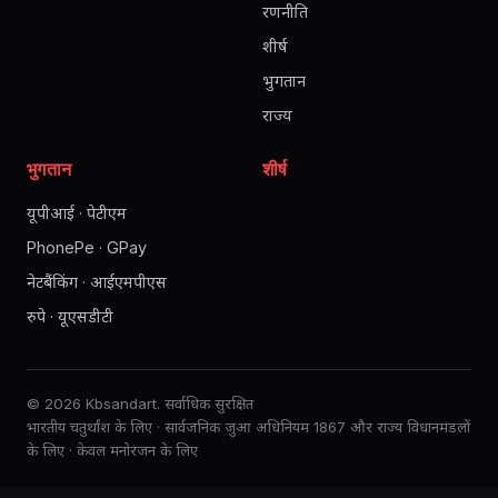
रणनीति
शीर्ष
भुगतान
राज्य
भुगतान
शीर्ष
यूपीआई · पेटीएम
PhonePe · GPay
नेटबैंकिंग · आईएमपीएस
रुपे · यूएसडीटी
© 2026 Kbsandart. सर्वाधिक सुरक्षित
भारतीय चतुर्थांश के लिए · सार्वजनिक जुआ अधिनियम 1867 और राज्य विधानमंडलों
के लिए · केवल मनोरंजन के लिए