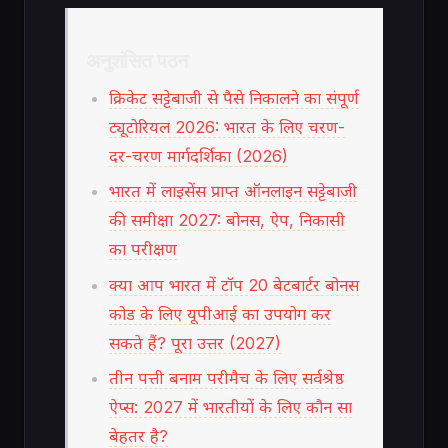
अनुशंसित पठन
क्रिकेट सट्टेबाजी से पैसे निकालने का संपूर्ण
ट्यूटोरियल 2026: भारत के लिए चरण-
दर-चरण मार्गदर्शिका (2026)
भारत में लाइसेंस प्राप्त ऑनलाइन सट्टेबाजी
की समीक्षा 2027: बोनस, ऐप, निकासी
का परीक्षण
क्या आप भारत में टॉप 20 बेटबार्टर बोनस
कोड के लिए यूपीआई का उपयोग कर
सकते हैं? पूरा उत्तर (2027)
तीन पत्ती बनाम परीमैच के लिए सर्वश्रेष्ठ
ऐप्स: 2027 में भारतीयों के लिए कौन सा
बेहतर है?