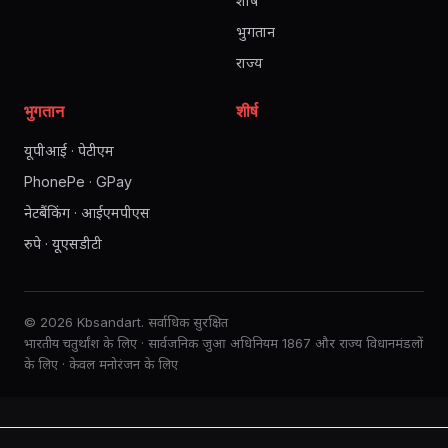
शीर्ष
भुगतान
राज्य
भुगतान
शीर्ष
यूपीआई · पेटीएम
PhonePe · GPay
नेटबैंकिंग · आईएमपीएस
रुपे · यूएसडीटी
© 2026 Kbsandart. सर्वाधिक सुरक्षित
भारतीय चतुर्थांश के लिए · सार्वजनिक जुआ अधिनियम 1867 और राज्य विधानमंडलों
के लिए · केवल मनोरंजन के लिए