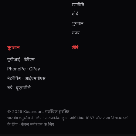
रणनीति
शीर्ष
भुगतान
राज्य
भुगतान
शीर्ष
यूपीआई · पेटीएम
PhonePe · GPay
नेटबैंकिंग · आईएमपीएस
रुपे · यूएसडीटी
© 2026 Kbsandart. सर्वाधिक सुरक्षित
भारतीय चतुर्थांश के लिए · सार्वजनिक जुआ अधिनियम 1867 और राज्य विधानमंडलों
के लिए · केवल मनोरंजन के लिए