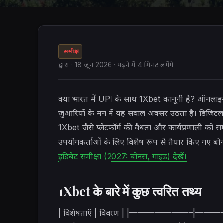
समीक्षा
द्वारा
·
18 जून 2026
· पढ़ने में 4 मिनट लगेंगे
क्या भारत में UPI के साथ 1Xbet कानूनी है? ऑनलाइन 
जुआरियों के मन में यह सवाल अक्सर उठता है। डिजिटल 
1Xbet जैसे प्लेटफॉर्म की वैधता और कार्यप्रणाली को स
उपयोगकर्ताओं के लिए विशेष रूप से तैयार किए गए बोनस
इंडिबेट समीक्षा (2027: बोनस, गाइड) देखें।
1Xbet के बारे में कुछ त्वरित तथ्य
| विशेषताएँ | विवरण | |———————–|————