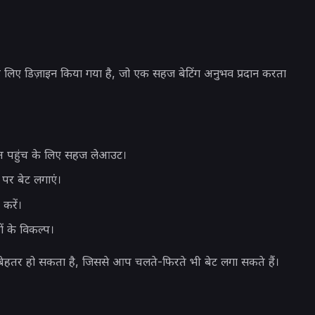
 लिए डिज़ाइन किया गया है, जो एक सहज बेटिंग अनुभव प्रदान करता
ित पहुंच के लिए सहज लेआउट।
पर बेट लगाएं।
 करें।
ं के विकल्प।
ेहतर हो सकता है, जिससे आप चलते-फिरते भी बेट लगा सकते हैं।