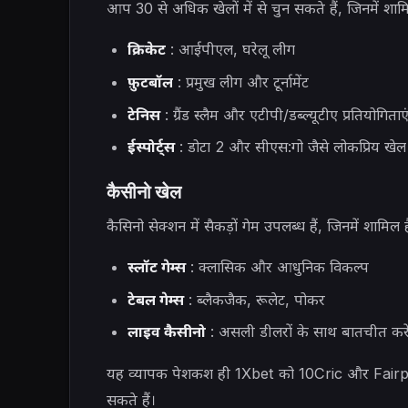
आप 30 से अधिक खेलों में से चुन सकते हैं, जिनमें शामिल
क्रिकेट
: आईपीएल, घरेलू लीग
फ़ुटबॉल
: प्रमुख लीग और टूर्नामेंट
टेनिस
: ग्रैंड स्लैम और एटीपी/डब्ल्यूटीए प्रतियोगिताए
ईस्पोर्ट्स
: डोटा 2 और सीएस:गो जैसे लोकप्रिय खेल
कैसीनो खेल
कैसिनो सेक्शन में सैकड़ों गेम उपलब्ध हैं, जिनमें शामिल है
स्लॉट गेम्स
: क्लासिक और आधुनिक विकल्प
टेबल गेम्स
: ब्लैकजैक, रूलेट, पोकर
लाइव कैसीनो
: असली डीलरों के साथ बातचीत करे
यह व्यापक पेशकश ही 1Xbet को 10Cric और Fairplay ज
सकते हैं।