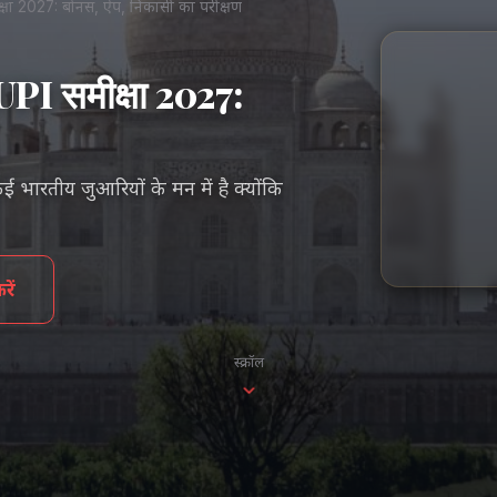
ीक्षा 2027: बोनस, ऐप, निकासी का परीक्षण
 UPI समीक्षा 2027:
 भारतीय जुआरियों के मन में है क्योंकि
ें
स्क्रॉल