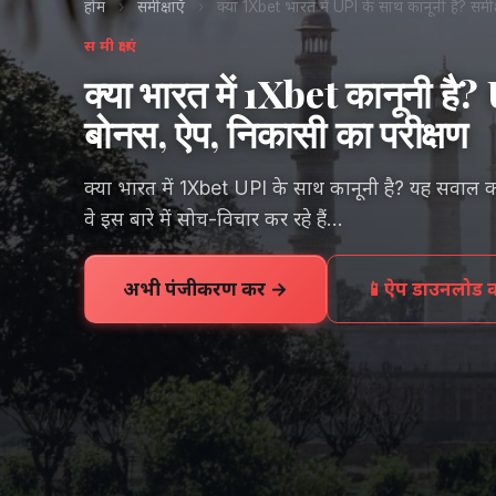
होम
›
समीक्षाएँ
›
क्या 1Xbet भारत में UPI के साथ कानूनी है? सम
समीक्षाएं
क्या भारत में 1Xbet कानूनी है?
बोनस, ऐप, निकासी का परीक्षण
क्या भारत में 1Xbet UPI के साथ कानूनी है? यह सवाल कई
वे इस बारे में सोच-विचार कर रहे हैं…
अभी पंजीकरण करें →
📱
ऐप डाउनलोड कर