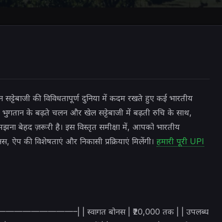
सट्टेबाजी की विविधतापूर्ण दुनिया में कदम रखते हुए कई भारतीय
भुगतान के बढ़ते चलन और खेल सट्टेबाजी में बढ़ती रुचि के साथ,
मझना बेहद ज़रूरी है। इस विस्तृत समीक्षा में, आपको भारतीय
, ऐप की विशेषताएं और निकासी प्रक्रियाएं मिलेंगी।
हमारी पूरी UPI
————————–| | स्वागत बोनस | ₹20,000 तक | | उपलब्ध