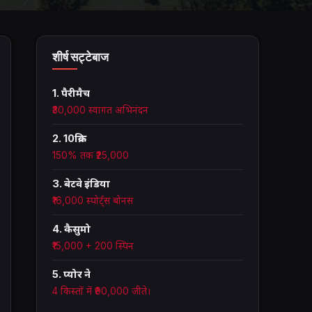
शीर्ष सट्टेबाज
1. पैरीमैच
₹30,000 स्वागत अभिनंदन
2. 10क्रिक
150% तक ₹25,000
3. बेटवे इंडिया
₹16,000 स्पोर्ट्स बोनस
4. कैसुमो
₹15,000 + 200 स्पिन
5. प्योर ने
4 किस्तों में ₹90,000 जीते।