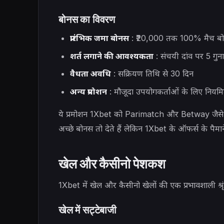
बोनस का विवरण
प्रारंभिक जमा बोनस
: ₹20,000 तक 100% मैच ब
शर्त लगाने की आवश्यकता
: संचयी दांव पर 5 गुना
वैधता अवधि
: सक्रियण तिथि से 30 दिन
अन्य प्रमोशन
: मौजूदा उपयोगकर्ताओं के लिए नियमि
ये प्रमोशन 1Xbet को Parimatch और Betway जैसे अन्य 
अच्छे बोनस तो देते हैं लेकिन 1Xbet के ऑफर्स के पैमाने
खेल और कैसीनो पेशकश
1Xbet में खेल और कैसीनो खेलों की एक प्रभावशाली श्रृं
खेल में सट्टेबाजी