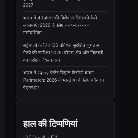
2027
भारत में 4Rabet की विशेष समीक्षा को कैसे
आजमाएं: 2026 के लिए चरण-दर-चरण
मार्गदर्शिका
सट्टेबाजी के लिए 100 प्रतिशत सुरक्षित भुगतान
गेटवे की समीक्षा 2026: बोनस, ऐप और निकासी
का परीक्षण किया गया
भारत में Gpay इंस्टेंट विड्रॉल कैसीनो बनाम
Parimatch: 2026 में भारतीयों के लिए कौन सा
बेहतर है?
हाल की टिप्पणियां
कोई टिप्पणी नहीं है.