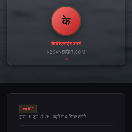
के
केबीएसएंडआर्ट
स्क्रॉल
KBSANDART.COM
रणनीति
द्वारा
·
9 जून 2026
· पढ़ने में 4 मिनट लगेंगे