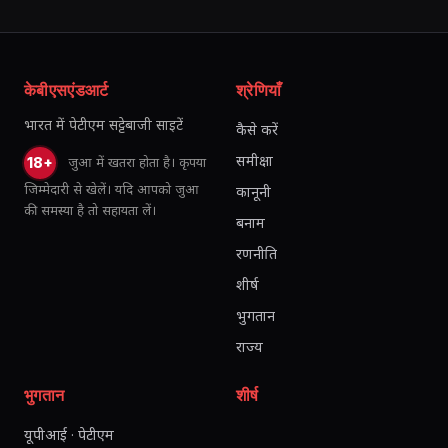
केबीएसएंडआर्ट
श्रेणियाँ
भारत में पेटीएम सट्टेबाजी साइटें
कैसे करें
समीक्षा
जुआ में खतरा होता है। कृपया
18+
जिम्मेदारी से खेलें। यदि आपको जुआ
कानूनी
की समस्या है तो सहायता लें।
बनाम
रणनीति
शीर्ष
भुगतान
राज्य
भुगतान
शीर्ष
यूपीआई · पेटीएम