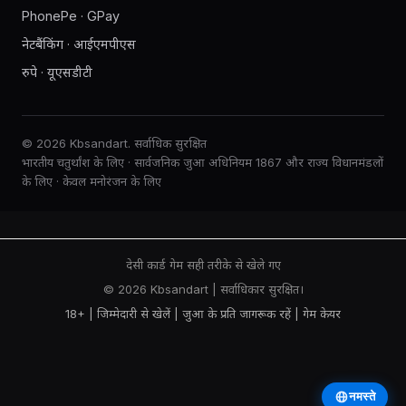
PhonePe · GPay
नेटबैंकिंग · आईएमपीएस
रुपे · यूएसडीटी
© 2026 Kbsandart. सर्वाधिक सुरक्षित
भारतीय चतुर्थांश के लिए · सार्वजनिक जुआ अधिनियम 1867 और राज्य विधानमंडलों
के लिए · केवल मनोरंजन के लिए
देसी कार्ड गेम सही तरीके से खेले गए
© 2026 Kbsandart | सर्वाधिकार सुरक्षित।
18+ | जिम्मेदारी से खेलें |
जुआ के प्रति जागरूक रहें
|
गेम केयर
नमस्ते