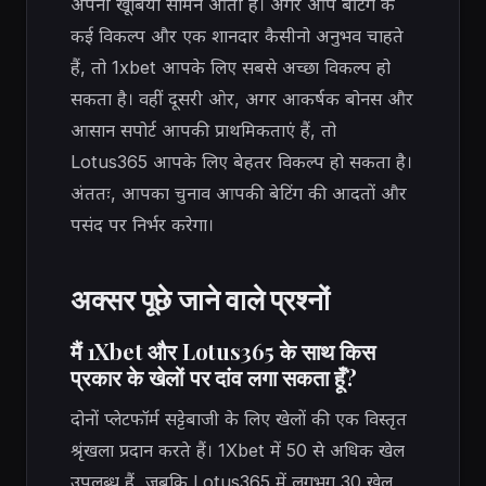
अपनी खूबियां सामने आती हैं। अगर आप बेटिंग के
कई विकल्प और एक शानदार कैसीनो अनुभव चाहते
हैं, तो 1xbet आपके लिए सबसे अच्छा विकल्प हो
सकता है। वहीं दूसरी ओर, अगर आकर्षक बोनस और
आसान सपोर्ट आपकी प्राथमिकताएं हैं, तो
Lotus365 आपके लिए बेहतर विकल्प हो सकता है।
अंततः, आपका चुनाव आपकी बेटिंग की आदतों और
पसंद पर निर्भर करेगा।
अक्सर पूछे जाने वाले प्रश्नों
मैं 1Xbet और Lotus365 के साथ किस
प्रकार के खेलों पर दांव लगा सकता हूँ?
दोनों प्लेटफॉर्म सट्टेबाजी के लिए खेलों की एक विस्तृत
श्रृंखला प्रदान करते हैं। 1Xbet में 50 से अधिक खेल
उपलब्ध हैं, जबकि Lotus365 में लगभग 30 खेल