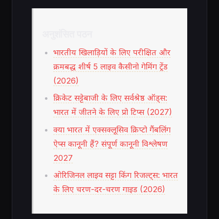
अनुशंसित पठन
भारतीय खिलाड़ियों के लिए परीक्षित और
क्रमबद्ध शीर्ष 5 लाइव कैसीनो गेमिंग ट्रेंड
(2026)
क्रिकेट सट्टेबाजी के लिए सर्वश्रेष्ठ ऑड्स:
भारत में जीतने के लिए प्रो टिप्स (2027)
क्या भारत में एक्सक्लूसिव क्रिप्टो गैंबलिंग
ऐप्स कानूनी हैं? संपूर्ण कानूनी विश्लेषण
2027
ओरिजिनल लाइव सट्टा किंग रिजल्ट्स: भारत
के लिए चरण-दर-चरण गाइड (2026)