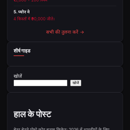
5. प्योर ने
4 किस्तों में ₹90,000 जीते।
सभी की तुलना करें →
शीर्ष गाइड
खोजें
खोजें
हाल के पोस्ट
बेस्ट बेटवे प्रोमो कोड बनाम क्रिकेट: 2026 में भारतीयों के लिए