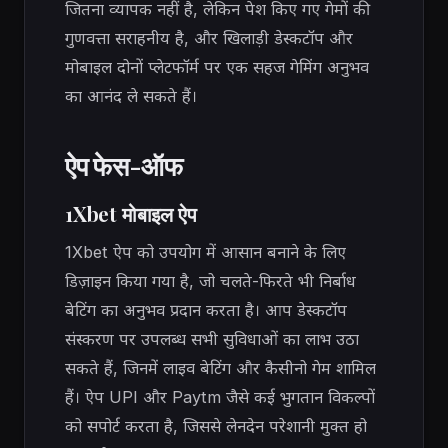
जितना व्यापक नहीं है, लेकिन पेश किए गए गेमों की
गुणवत्ता सराहनीय है, और खिलाड़ी डेस्कटॉप और
मोबाइल दोनों प्लेटफॉर्म पर एक सहज गेमिंग अनुभव
का आनंद ले सकते हैं।
ऐप फेस-ऑफ
1Xbet मोबाइल ऐप
1Xbet ऐप को उपयोग में आसान बनाने के लिए
डिज़ाइन किया गया है, जो चलते-फिरते भी निर्बाध
बेटिंग का अनुभव प्रदान करता है। आप डेस्कटॉप
संस्करण पर उपलब्ध सभी सुविधाओं का लाभ उठा
सकते हैं, जिनमें लाइव बेटिंग और कैसीनो गेम शामिल
हैं। ऐप UPI और Paytm जैसे कई भुगतान विकल्पों
को सपोर्ट करता है, जिससे लेनदेन परेशानी मुक्त हो