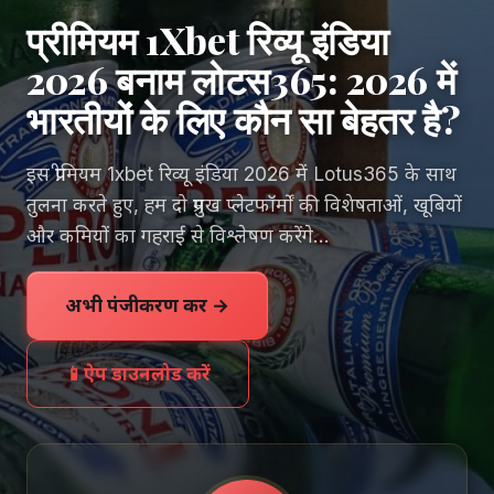
प्रीमियम 1Xbet रिव्यू इंडिया
2026 बनाम लोटस365: 2026 में
भारतीयों के लिए कौन सा बेहतर है?
इस प्रीमियम 1xbet रिव्यू इंडिया 2026 में Lotus365 के साथ
तुलना करते हुए, हम दो प्रमुख प्लेटफॉर्मों की विशेषताओं, खूबियों
और कमियों का गहराई से विश्लेषण करेंगे…
अभी पंजीकरण करें →
📱
ऐप डाउनलोड करें