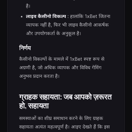
है।
लाइव कैसीनो विकल्प
: हालांकि 1xBet जितना
व्यापक नहीं है, फिर भी लाइव कैसीनो आकर्षक
और उपयोगकर्ता के अनुकूल है।
निर्णय
कैसीनो विकल्पों के मामले में 1xBet स्पष्ट रूप से
अग्रणी है, जो अधिक व्यापक और विविध गेमिंग
अनुभव प्रदान करता है।
ग्राहक सहायता: जब आपको ज़रूरत
हो, सहायता
समस्याओं का शीघ्र समाधान करने के लिए ग्राहक
सहायता अत्यंत महत्वपूर्ण है। आइए देखते हैं कि इस