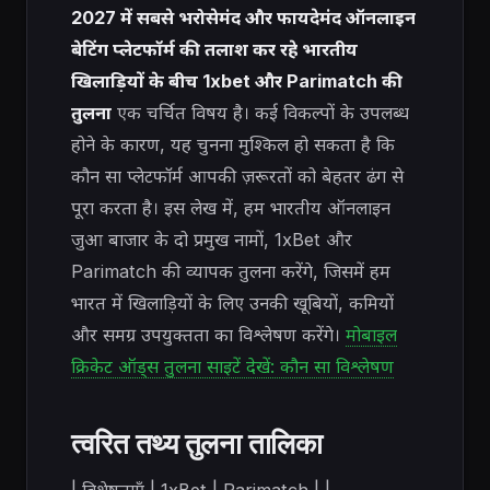
2027 में सबसे भरोसेमंद और फायदेमंद ऑनलाइन
बेटिंग प्लेटफॉर्म की तलाश कर रहे भारतीय
खिलाड़ियों के बीच 1xbet और Parimatch की
तुलना
एक
चर्चित विषय है। कई विकल्पों के उपलब्ध
होने के कारण, यह चुनना मुश्किल हो सकता है कि
कौन सा प्लेटफॉर्म आपकी ज़रूरतों को बेहतर ढंग से
पूरा करता है। इस लेख में, हम भारतीय ऑनलाइन
जुआ बाजार के दो प्रमुख नामों, 1xBet और
Parimatch की व्यापक तुलना करेंगे, जिसमें हम
भारत में खिलाड़ियों के लिए उनकी खूबियों, कमियों
और समग्र उपयुक्तता का विश्लेषण करेंगे।
मोबाइल
क्रिकेट ऑड्स तुलना साइटें देखें: कौन सा विश्लेषण
त्वरित तथ्य तुलना तालिका