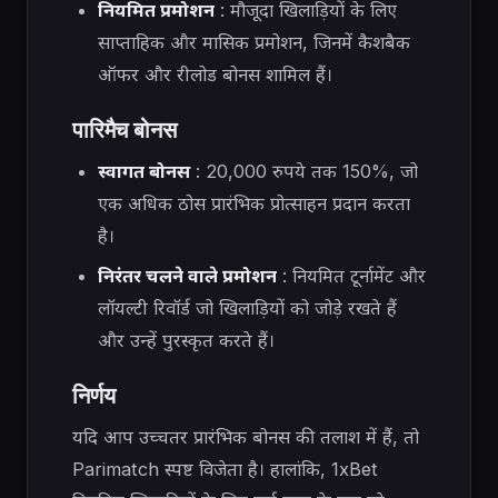
नियमित प्रमोशन
: मौजूदा खिलाड़ियों के लिए
साप्ताहिक और मासिक प्रमोशन, जिनमें कैशबैक
ऑफर और रीलोड बोनस शामिल हैं।
पारिमैच बोनस
स्वागत बोनस
: 20,000 रुपये तक 150%, जो
एक अधिक ठोस प्रारंभिक प्रोत्साहन प्रदान करता
है।
निरंतर चलने वाले प्रमोशन
: नियमित टूर्नामेंट और
लॉयल्टी रिवॉर्ड जो खिलाड़ियों को जोड़े रखते हैं
और उन्हें पुरस्कृत करते हैं।
निर्णय
यदि आप उच्चतर प्रारंभिक बोनस की तलाश में हैं, तो
Parimatch स्पष्ट विजेता है। हालांकि, 1xBet