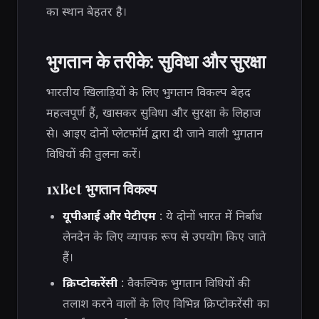
का स्थान बेहतर है।
भुगतान के तरीके: सुविधा और सुरक्षा
भारतीय खिलाड़ियों के लिए भुगतान विकल्प बेहद
महत्वपूर्ण हैं, खासकर सुविधा और सुरक्षा के लिहाज
से। आइए दोनों प्लेटफॉर्म द्वारा दी जाने वाली भुगतान
विधियों की तुलना करें।
1xBet भुगतान विकल्प
यूपीआई और पेटीएम
: ये दोनों भारत में निर्बाध
लेनदेन के लिए व्यापक रूप से उपयोग किए जाते
हैं।
क्रिप्टोकरेंसी
: वैकल्पिक भुगतान विधियों की
तलाश करने वालों के लिए विभिन्न क्रिप्टोकरेंसी का