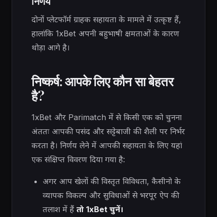
निर्णय
दोनों प्लेटफॉर्म ग्राहक सहायता के मामले में उत्कृष्ट हैं,
हालांकि 1xBet अपनी बहुभाषी क्षमताओं के कारण
थोड़ा आगे है।
निष्कर्ष: आपके लिए कौन सा बेहतर
है?
1xBet और Parimatch में से किसी एक को चुनना
अंततः आपकी पसंद और सट्टेबाजी की शैली पर निर्भर
करता है। निर्णय लेने में आपकी सहायता के लिए यहां
एक संक्षिप्त विवरण दिया गया है:
अगर आप खेलों की विस्तृत विविधता, कैसीनो के
व्यापक विकल्प और सुविधाओं से भरपूर ऐप की
तलाश में हैं
तो 1xBet चुनें।