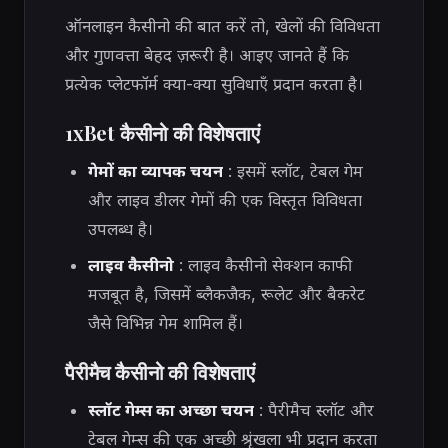
ऑनलाइन कैसीनो की बात करें तो, खेलों की विविधता
और गुणवत्ता बेहद ज़रूरी है। आइए जानते हैं कि
प्रत्येक प्लेटफॉर्म क्या-क्या सुविधाएँ प्रदान करता है।
1xBet कैसीनो की विशेषताएं
गेमों का व्यापक चयन
: इसमें स्लॉट, टेबल गेम
और लाइव डीलर गेमों की एक विस्तृत विविधता
उपलब्ध है।
लाइव कैसीनो
: लाइव कैसीनो सेक्शन काफी
मजबूत है, जिसमें ब्लैकजैक, रूलेट और बैकरेट
जैसे विभिन्न गेम शामिल हैं।
पैरीमैच कैसीनो की विशेषताएं
स्लॉट गेम्स का अच्छा चयन
: पैरीमैच स्लॉट और
टेबल गेम्स की एक अच्छी श्रृंखला भी प्रदान करता