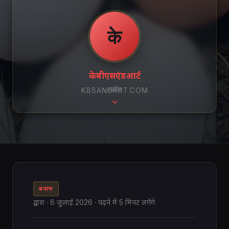
के
केबीएसएंडआर्ट
स्क्रॉल
KBSANDART.COM
बनाम
द्वारा
·
6 जुलाई 2026
· पढ़ने में 5 मिनट लगेंगे