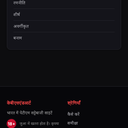
रणनीति
शीर्ष
अवर्गीकृत
बनाम
केबीएसएंडआर्ट
श्रेणियाँ
भारत में पेटीएम सट्टेबाजी साइटें
कैसे करें
समीक्षा
जुआ में खतरा होता है। कृपया
18+