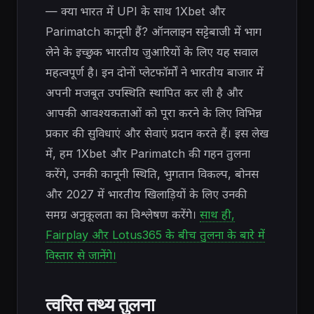
— क्या भारत में UPI के साथ 1Xbet और
Parimatch कानूनी हैं? ऑनलाइन सट्टेबाजी में भाग
लेने के इच्छुक भारतीय जुआरियों के लिए यह सवाल
महत्वपूर्ण है। इन दोनों प्लेटफॉर्मों ने भारतीय बाजार में
अपनी मजबूत उपस्थिति स्थापित कर ली है और
आपकी आवश्यकताओं को पूरा करने के लिए विभिन्न
प्रकार की सुविधाएं और सेवाएं प्रदान करते हैं। इस लेख
में, हम 1Xbet और Parimatch की गहन तुलना
करेंगे, उनकी कानूनी स्थिति, भुगतान विकल्प, बोनस
और 2027 में भारतीय खिलाड़ियों के लिए उनकी
समग्र अनुकूलता का विश्लेषण करेंगे।
साथ ही,
Fairplay और Lotus365 के बीच तुलना के बारे में
विस्तार से जानेंगे।
त्वरित तथ्य तुलना