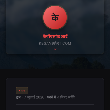
के
केबीएसएंडआर्ट
स्क्रॉल
KBSANDART.COM
बनाम
द्वारा
·
7 जुलाई 2026
· पढ़ने में 4 मिनट लगेंगे