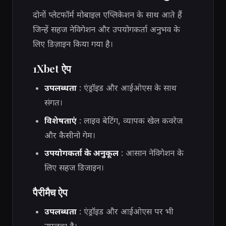
दोनों प्लेटफॉर्म मोबाइल एप्लिकेशन के साथ आते हैं
जिन्हें सहज नेविगेशन और उपयोगकर्ता अनुभव के
लिए डिज़ाइन किया गया है।
1Xbet ऐप
उपलब्धता
: एंड्रॉइड और आईओएस के साथ
संगत।
विशेषताएं
: लाइव बेटिंग, व्यापक खेल कवरेज
और कैसीनो गेम।
उपयोगकर्ता के अनुकूल
: आसान नेविगेशन के
लिए सहज डिजाइन।
पैरीमैच ऐप
उपलब्धता
: एंड्रॉइड और आईओएस पर भी