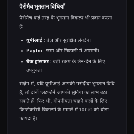
पैरीमैच भुगतान विधियाँ
पैरीमैच कई तरह के भुगतान विकल्प भी प्रदान करता
है:
यूपीआई
: तेज़ और सुरक्षित लेनदेन।
Paytm
: जमा और निकासी में आसानी।
बैंक ट्रांसफर
: बड़ी रकम के लेन-देन के लिए
उपयुक्त।
संक्षेप में, यदि यूपीआई आपकी पसंदीदा भुगतान विधि
है, तो दोनों प्लेटफॉर्म आपकी सुविधा का लाभ उठा
सकते हैं। फिर भी, गोपनीयता चाहने वालों के लिए
क्रिप्टोकरेंसी विकल्पों के मामले में 1Xbet को थोड़ा
फायदा है।