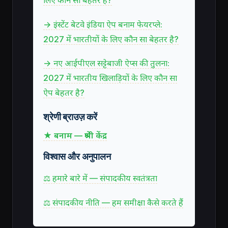
लिए कौन सा बेहतर है?
→ इंस्टेंट बेटवे इंडिया ऐप बनाम फेयरप्ले:
2027 में भारतीयों के लिए कौन सा बेहतर है?
→ नए आईपीएल सट्टेबाजी ऐप्स की तुलना:
2027 में भारतीय खिलाड़ियों के लिए कौन सा
ऐप बेहतर है?
श्रेणी ब्राउज़ करें
★ बनाम — श्रेणी केंद्र
विश्वास और अनुपालन
⚖ हमारे बारे में — संपादकीय स्वतंत्रता
⚖ संपादकीय नीति — हम समीक्षा कैसे करते हैं