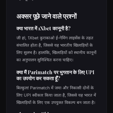
अक्सर पूछे जाने वाले प्रश्नों
क्या भारत में 1Xbet कानूनी है?
जी हां, 1Xbet कुराकाओ ई-गेमिंग लाइसेंस के तहत
संचालित होता है, जिससे यह भारतीय खिलाड़ियों के
लिए सुलभ है। हालांकि, खिलाड़ियों को स्थानीय कानूनों
का अनुपालन सुनिश्चित करना चाहिए।
क्या मैं Parimatch पर भुगतान के लिए UPI
का उपयोग कर सकता हूँ?
बिल्कुल! Parimatch में जमा और निकासी दोनों के
लिए UPI स्वीकार किया जाता है, जिससे यह भारत में
खिलाड़ियों के लिए एक उपयुक्त विकल्प बन जाता है।