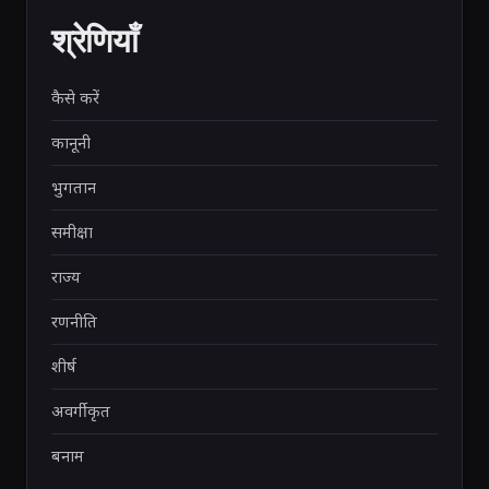
श्रेणियाँ
कैसे करें
कानूनी
भुगतान
समीक्षा
राज्य
रणनीति
शीर्ष
अवर्गीकृत
बनाम