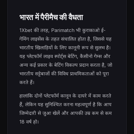
भारत में पैरीमैच की वैधता
1Xbet की तरह, Parimatch भी कुराकाओ ई-
गेमिंग लाइसेंस के तहत संचालित होता है, जिससे यह
भारतीय खिलाड़ियों के लिए कानूनी रूप से सुलभ है।
यह प्लेटफॉर्म लाइव स्पोर्ट्स बेटिंग, कैसीनो गेम्स और
अन्य कई प्रकार के बेटिंग विकल्प प्रदान करता है, जो
भारतीय सट्टेबाजों की विविध प्राथमिकताओं को पूरा
करते हैं।
हालांकि दोनों प्लेटफॉर्म कानून के दायरे में काम करते
हैं, लेकिन यह सुनिश्चित करना महत्वपूर्ण है कि आप
जिम्मेदारी से जुआ खेलें और आपकी उम्र कम से कम
18 वर्ष हो।