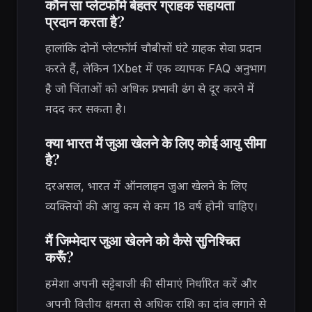
कौन सा प्लेटफॉर्म बेहतर ग्राहक सहायता
प्रदान करता है?
हालांकि दोनों प्लेटफॉर्म चौबीसों घंटे ग्राहक सेवा प्रदान
करते हैं, लेकिन 1Xbet में एक व्यापक FAQ अनुभाग
है जो चिंताओं को अधिक प्रभावी ढंग से दूर करने में
मदद कर सकता है।
क्या भारत में जुआ खेलने के लिए कोई आयु सीमा
है?
दरअसल, भारत में ऑनलाइन जुआ खेलने के लिए
व्यक्तियों की आयु कम से कम 18 वर्ष होनी चाहिए।
मैं जिम्मेदार जुआ खेलने को कैसे सुनिश्चित
करूँ?
हमेशा अपनी सट्टेबाजी की सीमाएं निर्धारित करें और
अपनी वित्तीय क्षमता से अधिक राशि का दांव लगाने से