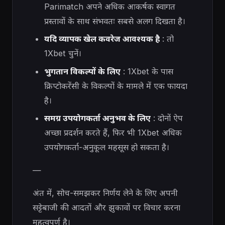
Parimatch अपने अधिक आकर्षक स्वागत
प्रस्तावों के साथ संभवतः सबसे अलग दिखता है।
यदि व्यापक खेल कवरेज आवश्यक है
: तो
1Xbet चुनें।
भुगतान विकल्पों के लिए
: 1Xbet के पास
क्रिप्टोकरेंसी के विकल्पों के मामले में एक फायदा
है।
समग्र उपयोगकर्ता अनुभव के लिए
: दोनों ऐप
अच्छा प्रदर्शन करते हैं, फिर भी 1Xbet अधिक
उपयोगकर्ता-अनुकूल महसूस हो सकता है।
—
अंत में, सोच-समझकर निर्णय लेने के लिए अपनी
सट्टेबाजी की आदतों और झुकावों पर विचार करना
महत्वपूर्ण है।