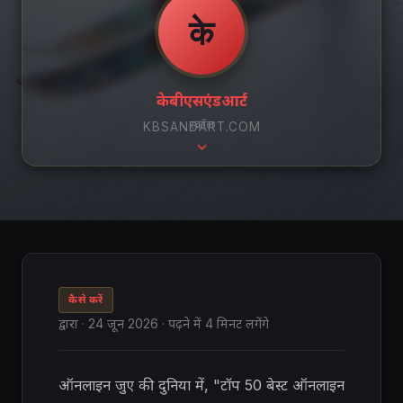
के
केबीएसएंडआर्ट
स्क्रॉल
KBSANDART.COM
कैसे करें
द्वारा
·
24 जून 2026
· पढ़ने में 4 मिनट लगेंगे
ऑनलाइन जुए की दुनिया में, "टॉप 50 बेस्ट ऑनलाइन