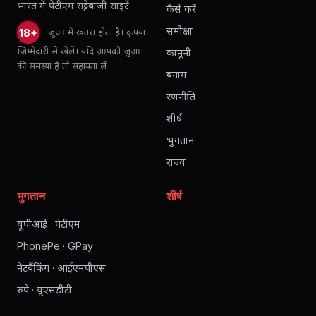
भारत में पेटीएम सट्टेबाजी साइटें
कैसे करें
समीक्षा
जुआ में खतरा होता है। कृपया
18+
जिम्मेदारी से खेलें। यदि आपको जुआ
कानूनी
की समस्या है तो सहायता लें।
बनाम
रणनीति
शीर्ष
भुगतान
राज्य
भुगतान
शीर्ष
यूपीआई · पेटीएम
PhonePe · GPay
नेटबैंकिंग · आईएमपीएस
रुपे · यूएसडीटी