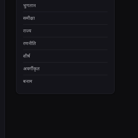
भुगतान
समीक्षा
राज्य
रणनीति
शीर्ष
अवर्गीकृत
बनाम