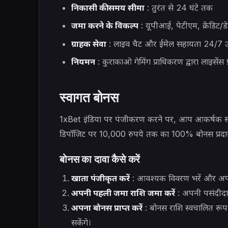
निकासी की समय सीमा
: तुरंत से 24 घंटे तक
जमा करने के विकल्प
: यूपीआई, पेटीएम, क्रेडिट/डेबि
ग्राहक सेवा
: लाइव चैट और ईमेल सहायता 24/7 उ
नियमन
: कुराकाओ गेमिंग प्राधिकरण द्वारा लाइसेंस प्
स्वागत बोनस
1xBet इंडिया पर पंजीकरण करने पर, आप आकर्षक स्व
डिपॉजिट पर 10,000 रुपये तक का 100% बोनस प्रदान क
बोनस का दावा कैसे करें
खाता पंजीकृत करें
: आवश्यक विवरण भरें और अपन
अपनी पहली जमा राशि जमा करें
: अपनी पसंदीदा 
अपना बोनस प्राप्त करें
: बोनस राशि स्वचालित रूप 
सकेंगे।