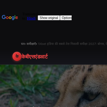
घर
›
समीक्षाएँ
›
1Xbet इंडिया की सबसे तेज़ निकासी समीक्षा 2027: बोनस, ऐ
केबीएसएंडआर्ट
के