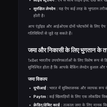
लाइव स्ट्रीमिंग
: ऐप से सीधे लाइव इवेंट देखें और खे
सुरक्षित लेनदेन
: यह ऐप कई तरह के भुगतान तरीकों
होती है।
आप एंड्रॉइड और आईओएस दोनों प्लेटफॉर्म के लिए ऐप 
गतिविधियों से जुड़े रह सकते हैं।
जमा और निकासी के लिए भुगतान के त
1xBet भारतीय उपयोगकर्ताओं के लिए विशेष रूप से डि
सुनिश्चित होता है कि आपके बैंकिंग लेनदेन कुशल और पर
जमा विकल्प
यूपीआई
: भारत में सुविधाजनक और व्यापक रूप से उ
Paytm
: कई खिलाड़ियों के लिए एक लोकप्रिय वि
क्रेडिट/डेबिट कार्ड
: तत्काल जमा के लिए मानक वि