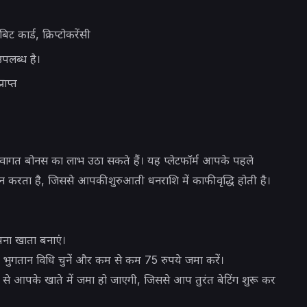
ट कार्ड, क्रिप्टोकरेंसी
पलब्ध है।
राप्त
ागत बोनस का लाभ उठा सकते हैं। यह प्लेटफॉर्म आपके पहले
रता है, जिससे आपकी शुरुआती धनराशि में काफी वृद्धि होती है।
ा खाता बनाएं।
भुगतान विधि चुनें और कम से कम 75 रुपये जमा करें।
से आपके खाते में जमा हो जाएगी, जिससे आप तुरंत बेटिंग शुरू कर