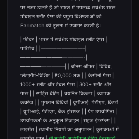
पर नज़र डालते हैं जो भारत में उपलब्ध सर्वश्रेष्ठ सरल
मोबाइल स्लॉट ऐप्स की प्रमुख विशेषताओं को
Parimatch की तुलना में उजागर करती है।
| फ़ीचर | भारत में सर्वश्रेष्ठ मोबाइल स्लॉट ऐप्स |
पारिमैच | |————————-|
————————————-|
————————–| | बोनस ऑफ़र | विविध,
प्लेटफ़ॉर्म-विशिष्ट | ₹20,000 तक | | कैसीनो गेम्स |
1000+ स्लॉट और टेबल गेम्स | 300+ स्लॉट और
गेम्स | | स्पोर्ट्स बेटिंग | चयनित विकल्प | व्यापक
कवरेज | | भुगतान विधियाँ | यूपीआई, पेटीएम, क्रिप्टो
| यूपीआई, पेटीएम, बैंक ट्रांसफर | | ऐप उपयोगिता |
उपयोगकर्ता के अनुकूल डिज़ाइन | सहज इंटरफ़ेस | |
लाइसेंस | स्थानीय नियमों का अनुपालन | कुराकाओ में
लाइसेंस प्राप्त |
वीआईपी आईपीएल बेटिंग वेबसाइटों