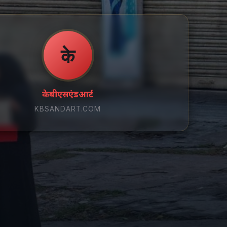
के
केबीएसएंडआर्ट
KBSANDART.COM