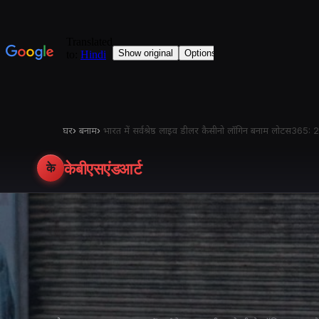
घर
›
बनाम
›
भारत में सर्वश्रेष्ठ लाइव डीलर कैसीनो लॉगिन बनाम लोटस365: 2
केबीएसएंडआर्ट
के