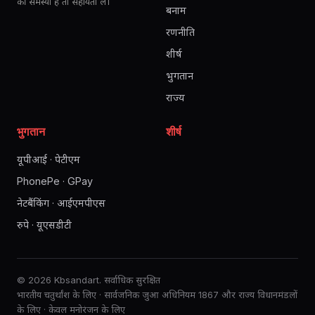
की समस्या है तो सहायता लें।
बनाम
रणनीति
शीर्ष
भुगतान
राज्य
भुगतान
शीर्ष
यूपीआई · पेटीएम
PhonePe · GPay
नेटबैंकिंग · आईएमपीएस
रुपे · यूएसडीटी
© 2026 Kbsandart. सर्वाधिक सुरक्षित
भारतीय चतुर्थांश के लिए · सार्वजनिक जुआ अधिनियम 1867 और राज्य विधानमंडलों
के लिए · केवल मनोरंजन के लिए