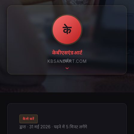
के
केबीएसएंडआर्ट
स्क्रॉल
KBSANDART.COM
कैसे करें
द्वारा
·
31 मई 2026
· पढ़ने में 5 मिनट लगेंगे