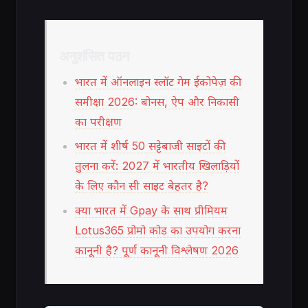
अनुशंसित पठन
भारत में ऑनलाइन स्लॉट गेम ईकोपेज़ की
समीक्षा 2026: बोनस, ऐप और निकासी
का परीक्षण
भारत में शीर्ष 50 सट्टेबाजी साइटों की
तुलना करें: 2027 में भारतीय खिलाड़ियों
के लिए कौन सी साइट बेहतर है?
क्या भारत में Gpay के साथ प्रीमियम
Lotus365 प्रोमो कोड का उपयोग करना
कानूनी है? पूर्ण कानूनी विश्लेषण 2026