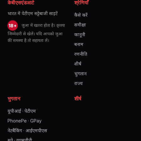
केबीएसएंडआर्ट
श्रेणियाँ
भारत में पेटीएम सट्टेबाजी साइटें
कैसे करें
समीक्षा
जुआ में खतरा होता है। कृपया
18+
जिम्मेदारी से खेलें। यदि आपको जुआ
कानूनी
की समस्या है तो सहायता लें।
बनाम
रणनीति
शीर्ष
भुगतान
राज्य
भुगतान
शीर्ष
यूपीआई · पेटीएम
PhonePe · GPay
नेटबैंकिंग · आईएमपीएस
रुपे · यूएसडीटी