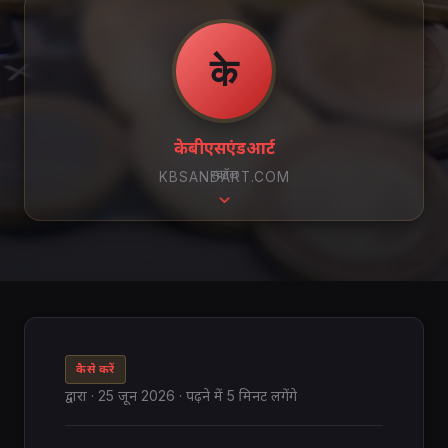
के
केबीएसएंडआर्ट
स्क्रॉल
KBSANDART.COM
कैसे करें
द्वारा
·
25 जून 2026
· पढ़ने में 5 मिनट लगेंगे