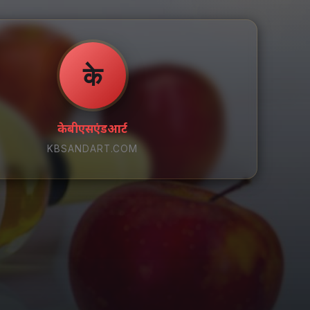
के
केबीएसएंडआर्ट
KBSANDART.COM