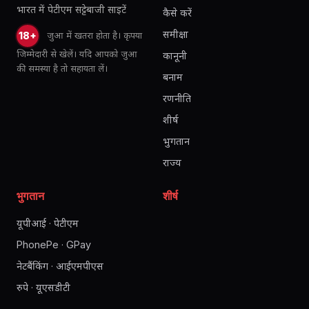
भारत में पेटीएम सट्टेबाजी साइटें
कैसे करें
समीक्षा
जुआ में खतरा होता है। कृपया
18+
जिम्मेदारी से खेलें। यदि आपको जुआ
कानूनी
की समस्या है तो सहायता लें।
बनाम
रणनीति
शीर्ष
भुगतान
राज्य
भुगतान
शीर्ष
यूपीआई · पेटीएम
PhonePe · GPay
नेटबैंकिंग · आईएमपीएस
रुपे · यूएसडीटी