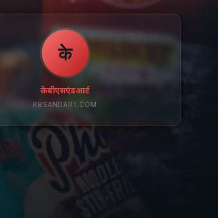
के
केबीएसएंडआर्ट
KBSANDART.COM