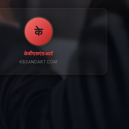
के
केबीएसएंडआर्ट
KBSANDART.COM