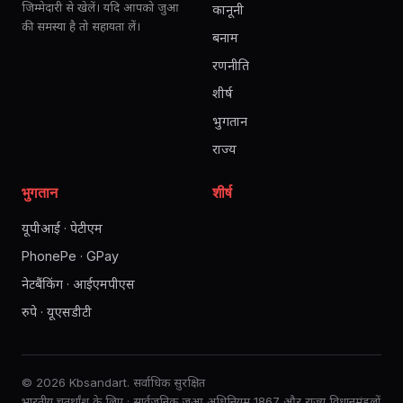
जिम्मेदारी से खेलें। यदि आपको जुआ
कानूनी
की समस्या है तो सहायता लें।
बनाम
रणनीति
शीर्ष
भुगतान
राज्य
भुगतान
शीर्ष
यूपीआई · पेटीएम
PhonePe · GPay
नेटबैंकिंग · आईएमपीएस
रुपे · यूएसडीटी
© 2026 Kbsandart. सर्वाधिक सुरक्षित
भारतीय चतुर्थांश के लिए · सार्वजनिक जुआ अधिनियम 1867 और राज्य विधानमंडलों