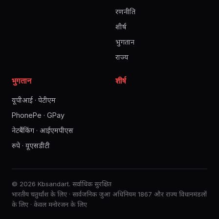
रणनीति
शीर्ष
भुगतान
राज्य
भुगतान
शीर्ष
यूपीआई · पेटीएम
PhonePe · GPay
नेटबैंकिंग · आईएमपीएस
रुपे · यूएसडीटी
© 2026 Kbsandart. सर्वाधिक सुरक्षित
भारतीय चतुर्थांश के लिए · सार्वजनिक जुआ अधिनियम 1867 और राज्य विधानमंडलों
के लिए · केवल मनोरंजन के लिए