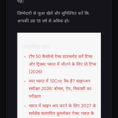
पढ़ें।
जिम्मेदारी से जुआ खेलें और सुनिश्चित करें कि
आपकी उम्र 18 वर्ष से अधिक हो।
अनुशंसित पठन
टॉप 50 कैसीनो ऐप्स डाउनलोड करें टिप्स
और ट्रिक्स: भारत में जीतने के लिए प्रो टिप्स
(2026)
क्या भारत में 10Cric वैध है? साइनअप
समीक्षा 2026: बोनस, ऐप, निकासी का
परीक्षण
भारत में साइन अप करने के लिए 2027 के
सर्वश्रेष्ठ सत्यापित बुकमेकर ऐप्स: भारत के