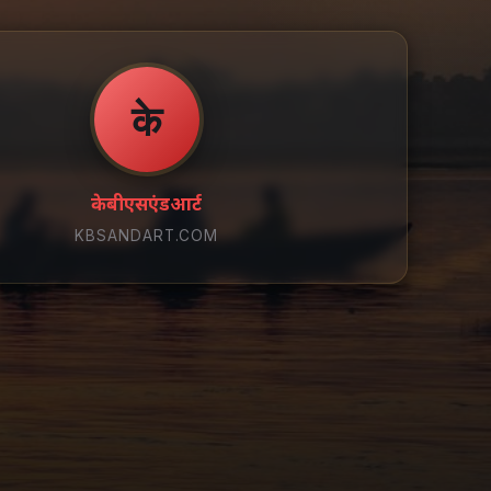
के
केबीएसएंडआर्ट
KBSANDART.COM