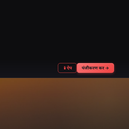
📱
ऐप
पंजीकरण करें →