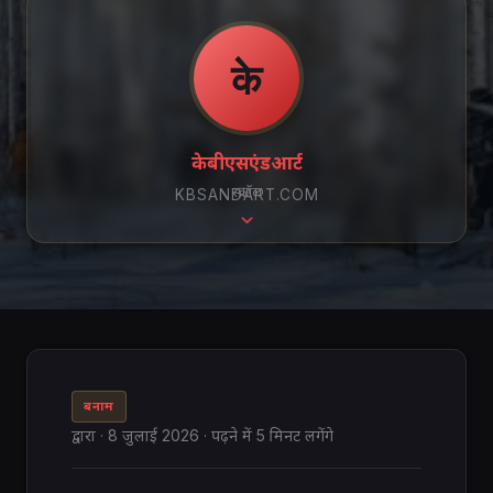
के
केबीएसएंडआर्ट
स्क्रॉल
KBSANDART.COM
बनाम
द्वारा
·
8 जुलाई 2026
· पढ़ने में 5 मिनट लगेंगे