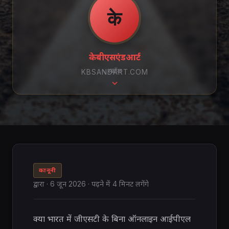
के
केबीएसएंडआर्ट
स्क्रॉल
KBSANDART.COM
कानूनी
द्वारा
·
6 जून 2026
· पढ़ने में 4 मिनट लगेंगे
क्या भारत में जीएसटी के बिना ऑनलाइन आईपीएल