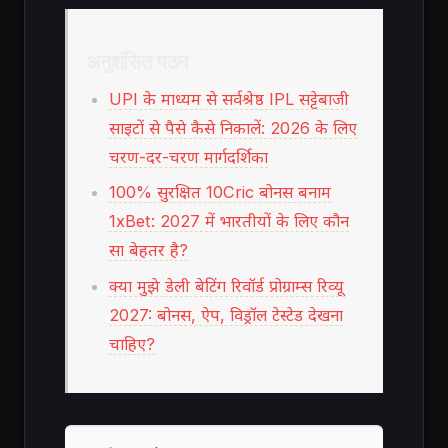
अनुशंसित पठन
UPI के माध्यम से सर्वश्रेष्ठ IPL सट्टेबाजी
साइटों से पैसे कैसे निकालें: 2026 के लिए
चरण-दर-चरण मार्गदर्शिका
100% सुरक्षित 10Cric बोनस बनाम
1xBet: 2027 में भारतीयों के लिए कौन
सा बेहतर है?
क्या मुझे डेली बेटिंग रिवॉर्ड प्रोग्राम्स रिव्यू
2027: बोनस, ऐप, विड्रॉल टेस्टेड देखना
चाहिए?