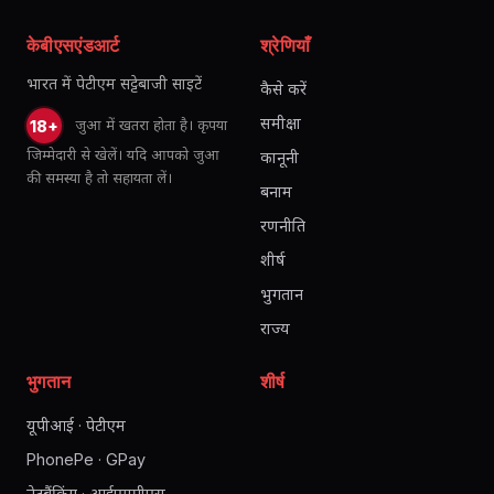
केबीएसएंडआर्ट
श्रेणियाँ
भारत में पेटीएम सट्टेबाजी साइटें
कैसे करें
समीक्षा
जुआ में खतरा होता है। कृपया
18+
जिम्मेदारी से खेलें। यदि आपको जुआ
कानूनी
की समस्या है तो सहायता लें।
बनाम
रणनीति
शीर्ष
भुगतान
राज्य
भुगतान
शीर्ष
यूपीआई · पेटीएम
PhonePe · GPay
नेटबैंकिंग · आईएमपीएस