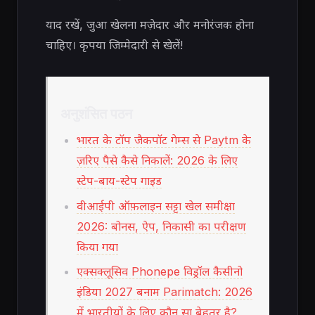
याद रखें, जुआ खेलना मज़ेदार और मनोरंजक होना
चाहिए। कृपया जिम्मेदारी से खेलें!
अनुशंसित पठन
भारत के टॉप जैकपॉट गेम्स से Paytm के
ज़रिए पैसे कैसे निकालें: 2026 के लिए
स्टेप-बाय-स्टेप गाइड
वीआईपी ऑफ़लाइन सट्टा खेल समीक्षा
2026: बोनस, ऐप, निकासी का परीक्षण
किया गया
एक्सक्लूसिव Phonepe विड्रॉल कैसीनो
इंडिया 2027 बनाम Parimatch: 2026
में भारतीयों के लिए कौन सा बेहतर है?