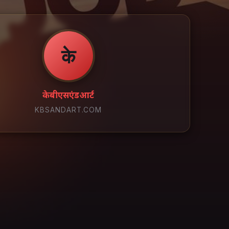
के
केबीएसएंडआर्ट
KBSANDART.COM